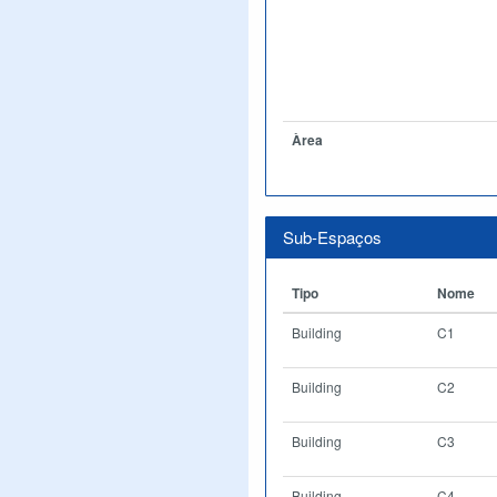
Àrea
Sub-Espaços
Tipo
Nome
Building
C1
Building
C2
Building
C3
Building
C4