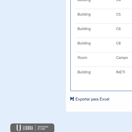
Building
C5
Building
C6
Building
C8
Room
Campo
Building
INETI
Exportar para Excel