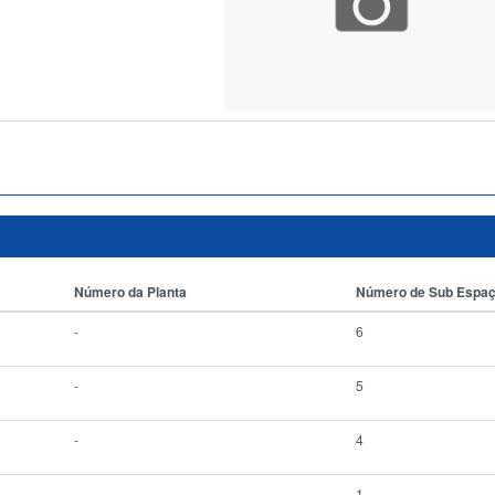
Número da Planta
Número de Sub Espa
-
6
-
5
-
4
-
1