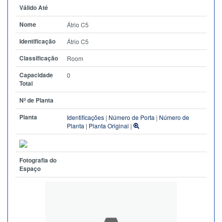
Válido Até
Nome
Átrio C5
Identificação
Átrio C5
Classificação
Room
Capacidade
0
Total
Nº de Planta
Planta
Identificações
|
Número de Porta
|
Número de
Planta
|
Planta Original
|
Fotografia do
Espaço