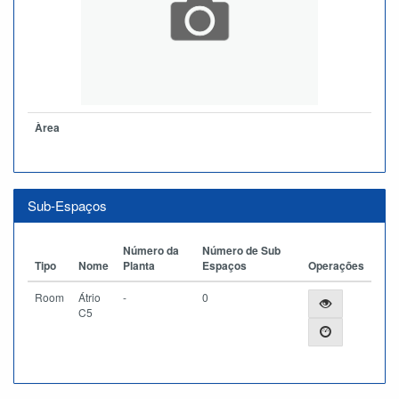
Àrea
Sub-Espaços
Número da
Número de Sub
Tipo
Nome
Planta
Espaços
Operações
Room
Átrio
-
0
C5