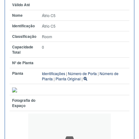
Válido Até
Nome
Átrio C5
Identificação
Átrio C5
Classificação
Room
Capacidade
0
Total
Nº de Planta
Planta
Identificações
|
Número de Porta
|
Número de
Planta
|
Planta Original
|
Fotografia do
Espaço