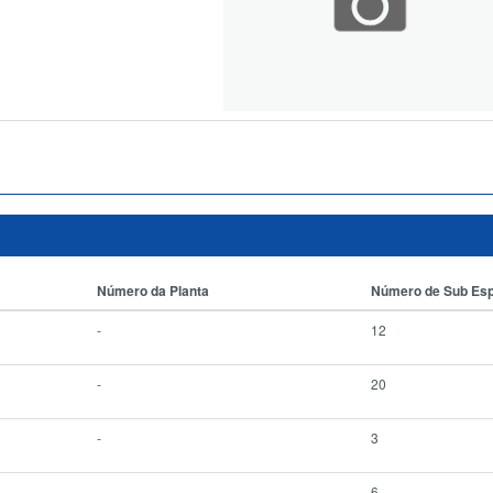
Número da Planta
Número de Sub Es
-
12
-
20
-
3
-
6