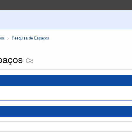
os
Pesquisa de Espaços
paços
C8