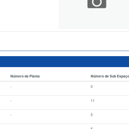
Número da Planta
Número de Sub Espaç
-
0
-
11
-
5
-
5