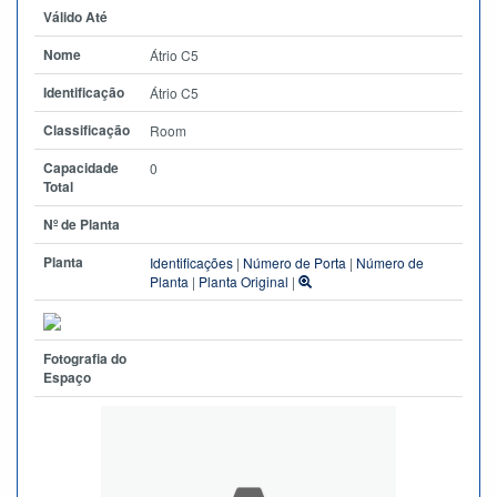
Válido Até
Nome
Átrio C5
Identificação
Átrio C5
Classificação
Room
Capacidade
0
Total
Nº de Planta
Planta
Identificações
|
Número de Porta
|
Número de
Planta
|
Planta Original
|
Fotografia do
Espaço