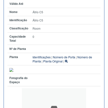
Válido Até
Nome
Átrio C5
Identificação
Átrio C5
Classificação
Room
Capacidade
0
Total
Nº de Planta
Planta
Identificações
|
Número de Porta
|
Número de
Planta
|
Planta Original
|
Fotografia do
Espaço