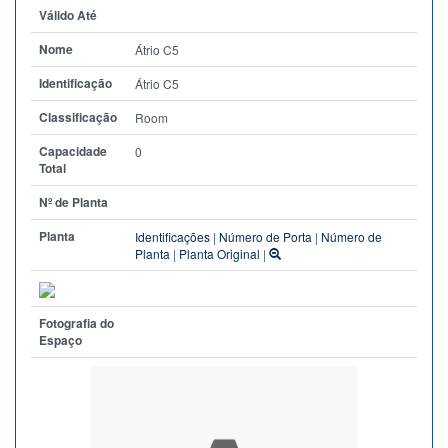
Válido Até
Nome
Átrio C5
Identificação
Átrio C5
Classificação
Room
Capacidade
0
Total
Nº de Planta
Planta
Identificações
|
Número de Porta
|
Número de
Planta
|
Planta Original
|
Fotografia do
Espaço