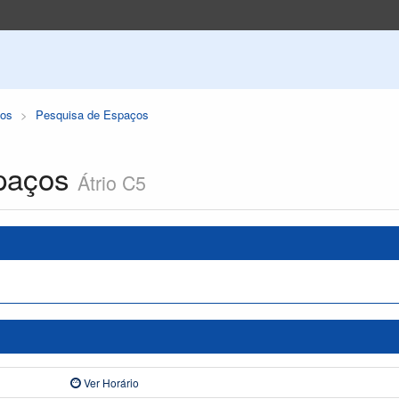
os
Pesquisa de Espaços
paços
Átrio C5
Ver Horário