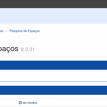
os
Pesquisa de Espaços
paços
8.3.31
Ver Horário