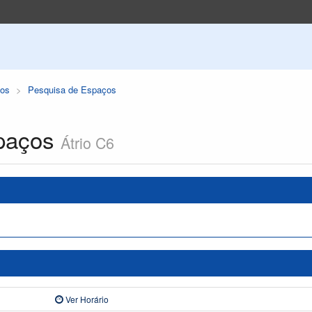
os
Pesquisa de Espaços
paços
Átrio C6
Ver Horário