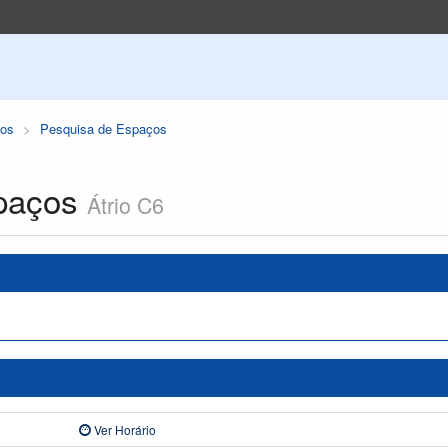
os
Pesquisa de Espaços
paços
Átrio C6
Ver Horário