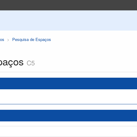
os
Pesquisa de Espaços
paços
C5