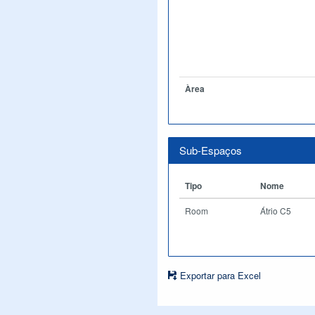
Àrea
Sub-Espaços
Tipo
Nome
Room
Átrio C5
Exportar para Excel