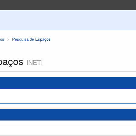
os
Pesquisa de Espaços
paços
INETI