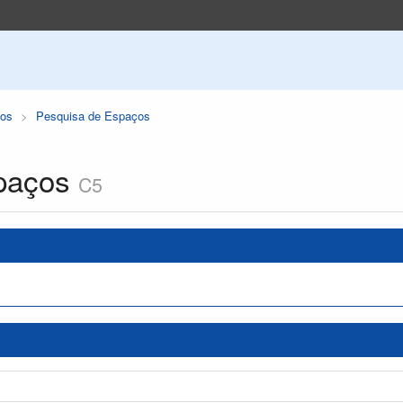
os
Pesquisa de Espaços
paços
C5