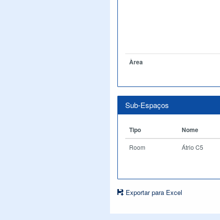
Àrea
Sub-Espaços
Tipo
Nome
Room
Átrio C5
Exportar para Excel