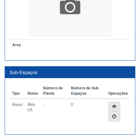
Àrea
Sub-Espaços
Número da
Número de Sub
Tipo
Nome
Planta
Espaços
Operações
Room
Átrio
-
0
C5