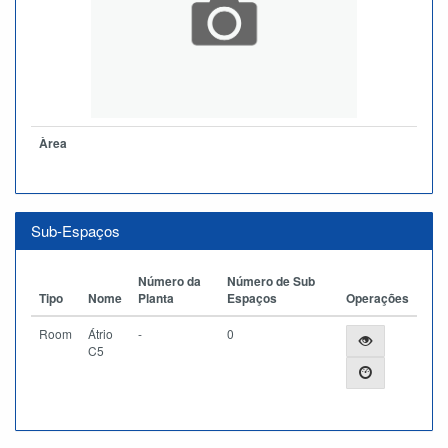
Àrea
Sub-Espaços
Número da
Número de Sub
Tipo
Nome
Planta
Espaços
Operações
Room
Átrio
-
0
C5