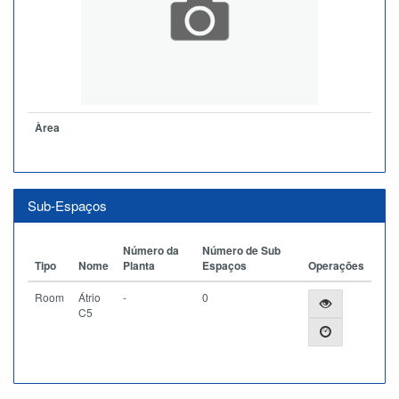
Àrea
Sub-Espaços
Número da
Número de Sub
Tipo
Nome
Planta
Espaços
Operações
Room
Átrio
-
0
C5