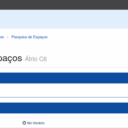
os
Pesquisa de Espaços
paços
Átrio C6
Ver Horário