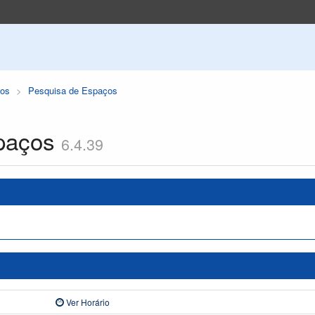
os
Pesquisa de Espaços
paços
6.4.39
Ver Horário