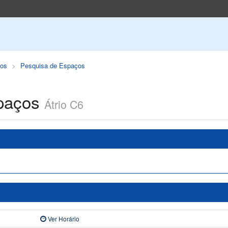
os
Pesquisa de Espaços
paços
Átrio C6
Ver Horário