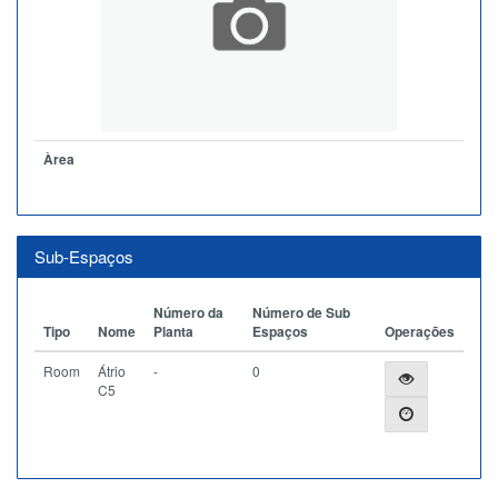
Àrea
Sub-Espaços
Número da
Número de Sub
Tipo
Nome
Planta
Espaços
Operações
Room
Átrio
-
0
C5