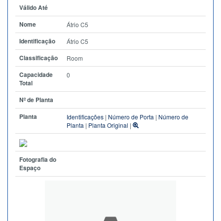
Válido Até
Nome
Átrio C5
Identificação
Átrio C5
Classificação
Room
Capacidade
0
Total
Nº de Planta
Planta
Identificações
|
Número de Porta
|
Número de
Planta
|
Planta Original
|
Fotografia do
Espaço