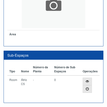
Àrea
Sub-Espaços
Número da
Número de Sub
Tipo
Nome
Planta
Espaços
Operações
Room
Átrio
-
0
C5