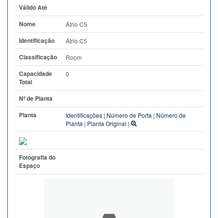
Válido Até
Nome
Átrio C5
Identificação
Átrio C5
Classificação
Room
Capacidade
0
Total
Nº de Planta
Planta
Identificações
|
Número de Porta
|
Número de
Planta
|
Planta Original
|
Fotografia do
Espaço