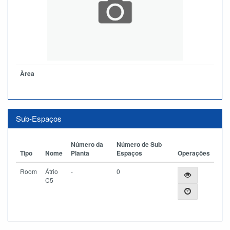
Àrea
Sub-Espaços
Número da
Número de Sub
Tipo
Nome
Planta
Espaços
Operações
Room
Átrio
-
0
C5