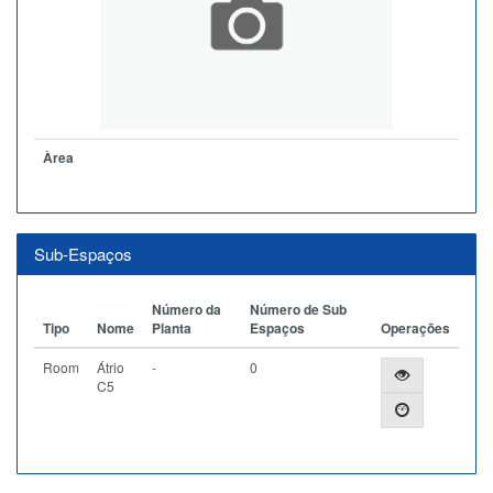
Àrea
Sub-Espaços
Número da
Número de Sub
Tipo
Nome
Planta
Espaços
Operações
Room
Átrio
-
0
C5