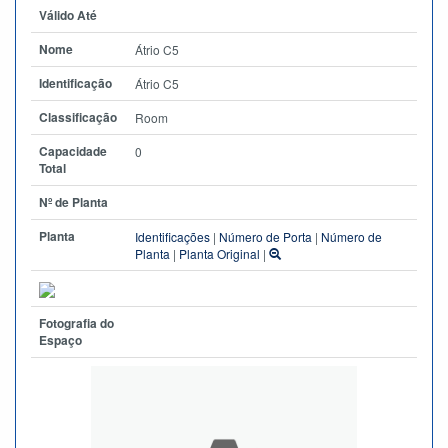
Válido Até
Nome
Átrio C5
Identificação
Átrio C5
Classificação
Room
Capacidade
0
Total
Nº de Planta
Planta
Identificações
|
Número de Porta
|
Número de
Planta
|
Planta Original
|
Fotografia do
Espaço