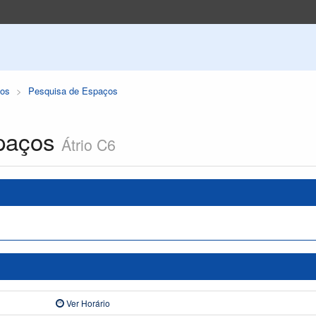
os
Pesquisa de Espaços
paços
Átrio C6
Ver Horário