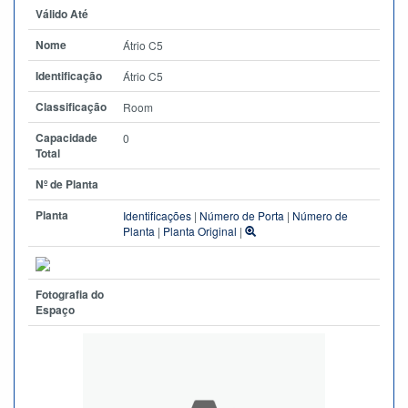
Válido Até
Nome
Átrio C5
Identificação
Átrio C5
Classificação
Room
Capacidade
0
Total
Nº de Planta
Planta
Identificações
|
Número de Porta
|
Número de
Planta
|
Planta Original
|
Fotografia do
Espaço