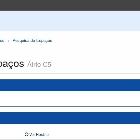
os
Pesquisa de Espaços
paços
Átrio C5
Ver Horário