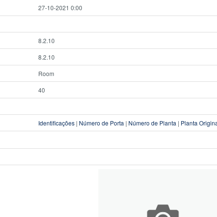
27-10-2021 0:00
8.2.10
8.2.10
Room
40
Identificações
|
Número de Porta
|
Número de Planta
|
Planta Origin