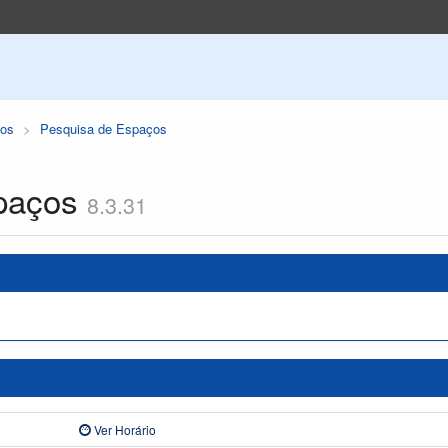
os
Pesquisa de Espaços
paços
8.3.31
Ver Horário