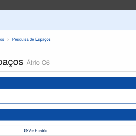
os
Pesquisa de Espaços
paços
Átrio C6
Ver Horário