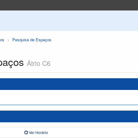
os
Pesquisa de Espaços
paços
Átrio C6
Ver Horário