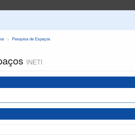
os
Pesquisa de Espaços
paços
INETI