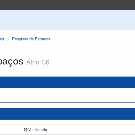
os
Pesquisa de Espaços
paços
Átrio C6
Ver Horário