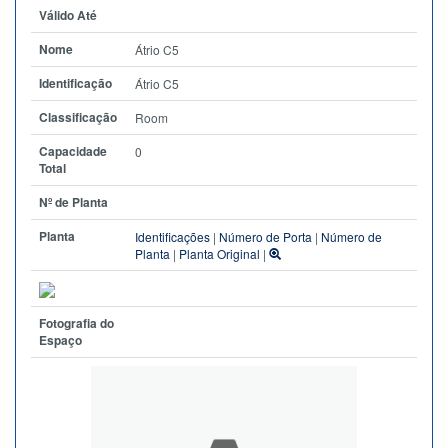
Válido Até
Nome
Átrio C5
Identificação
Átrio C5
Classificação
Room
Capacidade
0
Total
Nº de Planta
Planta
Identificações
|
Número de Porta
|
Número de
Planta
|
Planta Original
|
Fotografia do
Espaço