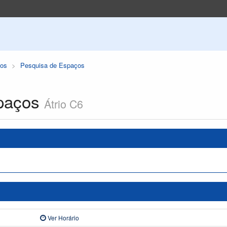
os
Pesquisa de Espaços
paços
Átrio C6
Ver Horário