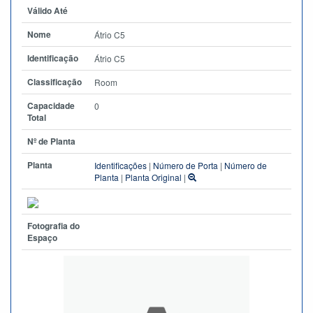
Válido Até
Nome
Átrio C5
Identificação
Átrio C5
Classificação
Room
Capacidade
0
Total
Nº de Planta
Planta
Identificações
|
Número de Porta
|
Número de
Planta
|
Planta Original
|
Fotografia do
Espaço