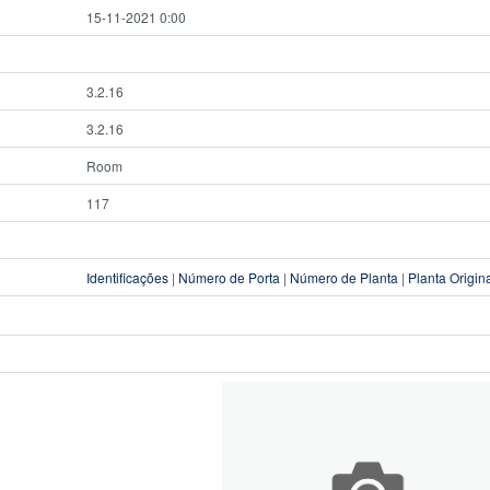
15-11-2021 0:00
3.2.16
3.2.16
Room
117
Identificações
|
Número de Porta
|
Número de Planta
|
Planta Origin