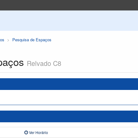
os
Pesquisa de Espaços
paços
Relvado C8
Ver Horário