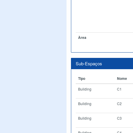
Àrea
Sub-Espaços
Tipo
Nome
Building
C1
Building
C2
Building
C3
Building
C4