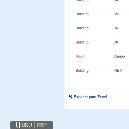
Building
C5
Building
C6
Building
C8
Room
Campo
Building
INETI
Exportar para Excel