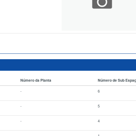
Número da Planta
Número de Sub Espa
-
6
-
5
-
4
-
1