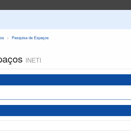
os
Pesquisa de Espaços
paços
INETI