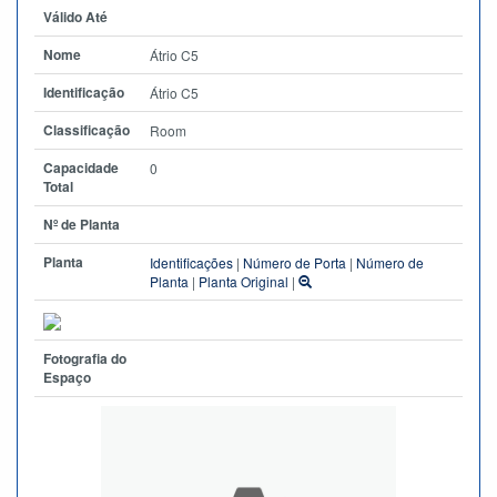
Válido Até
Nome
Átrio C5
Identificação
Átrio C5
Classificação
Room
Capacidade
0
Total
Nº de Planta
Planta
Identificações
|
Número de Porta
|
Número de
Planta
|
Planta Original
|
Fotografia do
Espaço