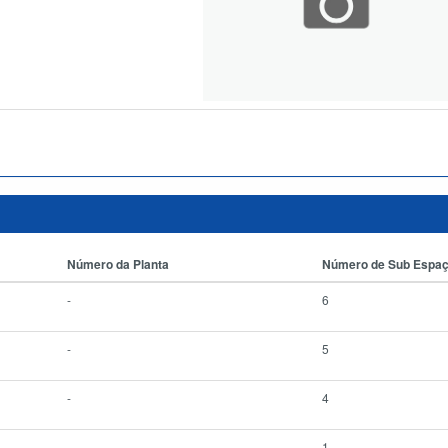
Número da Planta
Número de Sub Espa
-
6
-
5
-
4
-
1