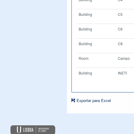
Building
C5
Building
C6
Building
C8
Room
Campo
Building
INETI
Exportar para Excel