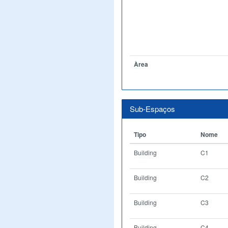
Àrea
Sub-Espaços
Tipo
Nome
Building
C1
Building
C2
Building
C3
Building
C4