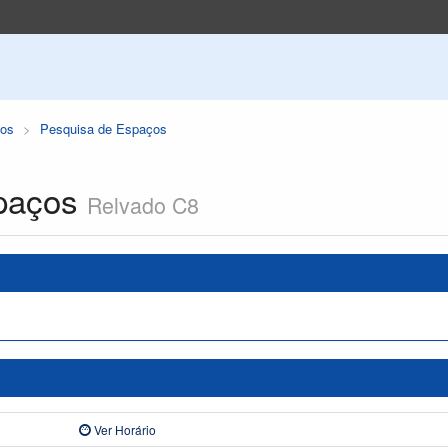
os
Pesquisa de Espaços
paços
Relvado C8
Ver Horário