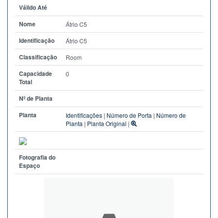
Válido Até
Nome
Átrio C5
Identificação
Átrio C5
Classificação
Room
Capacidade
0
Total
Nº de Planta
Planta
Identificações
|
Número de Porta
|
Número de
Planta
|
Planta Original
|
Fotografia do
Espaço