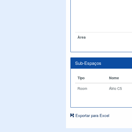
Àrea
Sub-Espaços
Tipo
Nome
Room
Átrio C5
Exportar para Excel