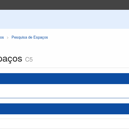
os
Pesquisa de Espaços
paços
C5